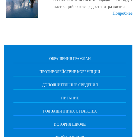
настоящий оазис радости и развития для
наших учеников. Наша главная цель –
Подробнее
создать условия для всестороннего
развития детей. Для мы: Организуем
активный и безопасный отдых Проводим
занятия по интересам: спорт, творчество,
интеллектуальные игры Воспитываем
чувство коллективизма и ответственности
ОБРАЩЕНИЯ ГРАЖДАН
Помогаем детям в укреплении здоровья и
закаливании Мы уверены: летняя
ПРОТИВОДЕЙСТВИЕ КОРРУПЦИИ
площадка станет любимым местом отдыха
наших учеников. Впереди – множество
ДОПОЛНИТЕЛЬНЫЕ СВЕДЕНИЯ
увлекательных дней, наполненных
радостью , новыми знакомствами и
ПИТАНИЕ
незабываемыми впечатлениями . Пусть
это лето станет для всех нас временем
ГОД ЗАЩИТНИКА ОТЕЧЕСТВА
открытий и достижений! До встречи на
нашей летней площадке!
ИСТОРИЯ ШКОЛЫ